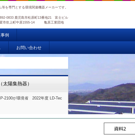
ム等を専門とする環境関連機器メーカーです。
892-0833 鹿児島市松原町13番地21 富士ビル
島県日置市吹上町中原1555-14 亀原工業団地
入事例
ス
お問い合わせ
取得（太陽集熱器）
00が環境省 2022年度 LD-Tec