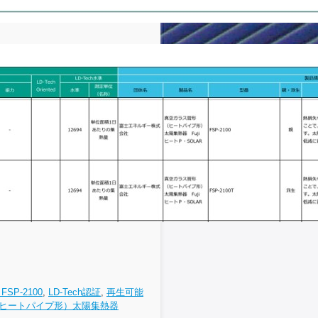
FSP-2100
,
LD-Tech認証
,
再生可能
ヒートパイプ形）太陽集熱器