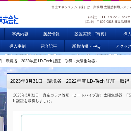
富士エネシステム（株）は、業務用 太陽熱利用システ
（本社）
TEL.
099-226-6723
〒
（工場）
〒892-0833 鹿児
事業内容
製品情報
設置実績 ［写真］
導
導入事例
紹介記事
新着情報・FAQ
アクセ
1日 環境省 2022年度 LD-Tech 認証 取得（太陽集熱器）
2023年3月31日 環境省 2022年度 LD-Tech 認証 
2023年3月31日 真空ガラス管形（ヒートパイプ形）太陽集熱器 FSP-21
h 認証を取得しました。