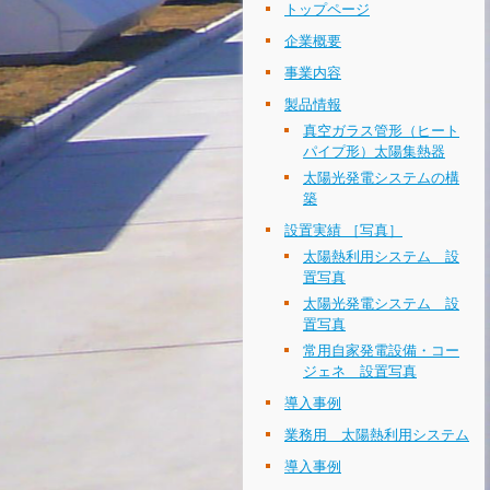
トップページ
企業概要
事業内容
製品情報
真空ガラス管形（ヒート
パイプ形）太陽集熱器
太陽光発電システムの構
築
設置実績 ［写真］
太陽熱利用システム 設
置写真
太陽光発電システム 設
置写真
常用自家発電設備・コー
ジェネ 設置写真
導入事例
業務用 太陽熱利用システム
導入事例