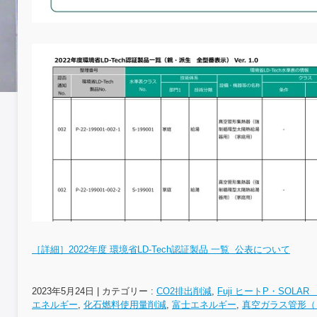
［詳細］2022年度 環境省LD-Tech認証製品 一覧 公表について
2023年5月24日
|
カテゴリー :
CO2排出削減
,
Fuji ヒートP・SOLAR 
エネルギー
,
化石燃料使用量削減
,
富士エネルギー
,
真空ガラス管形（