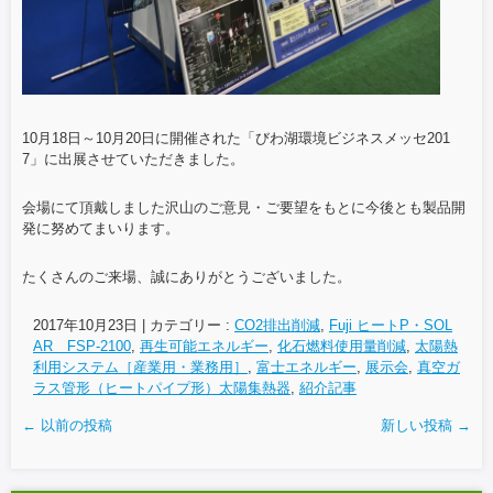
10月18日～10月20日に開催された「びわ湖環境ビジネスメッセ201
7」に出展させていただきました。
会場にて頂戴しました沢山のご意見・ご要望をもとに今後とも製品開
発に努めてまいります。
たくさんのご来場、誠にありがとうございました。
2017年10月23日
|
カテゴリー :
CO2排出削減
,
Fuji ヒートP・SOL
AR FSP-2100
,
再生可能エネルギー
,
化石燃料使用量削減
,
太陽熱
利用システム［産業用・業務用］
,
富士エネルギー
,
展示会
,
真空ガ
ラス管形（ヒートパイプ形）太陽集熱器
,
紹介記事
←
以前の投稿
新しい投稿
→