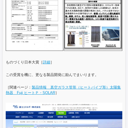
ものづくり日本大賞［
詳細
］
この受賞を機に、更なる製品開発に励んでまいります。
［関連ページ：
製品情報 真空ガラス管形（ヒートパイプ形）太陽集
熱器 Fuji ヒートＰ・SOLAR
］