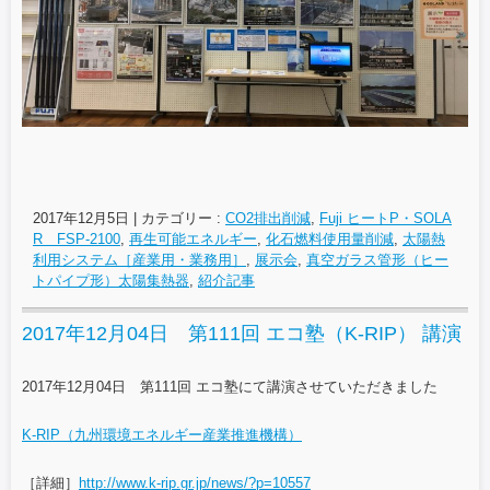
2017年12月5日
|
カテゴリー :
CO2排出削減
,
Fuji ヒートP・SOLA
R FSP-2100
,
再生可能エネルギー
,
化石燃料使用量削減
,
太陽熱
利用システム［産業用・業務用］
,
展示会
,
真空ガラス管形（ヒー
トパイプ形）太陽集熱器
,
紹介記事
2017年12月04日 第111回 エコ塾（K-RIP） 講演
2017年12月04日 第111回 エコ塾にて講演させていただきました
K-RIP（九州環境エネルギー産業推進機構）
［詳細］
http://www.k-rip.gr.jp/news/?p=10557