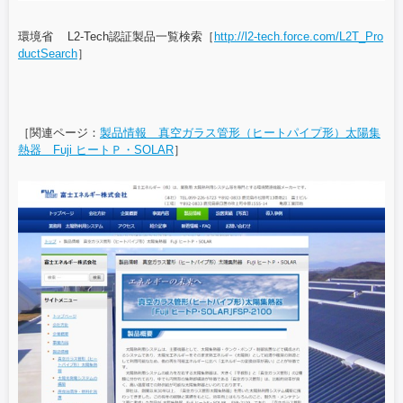
環境省 L2-Tech認証製品一覧検索［
http://l2-tech.force.com/L2T_Pro
ductSearch
］
［関連ページ：
製品情報 真空ガラス管形（ヒートパイプ形）太陽集
熱器 Fuji ヒートＰ・SOLAR
］