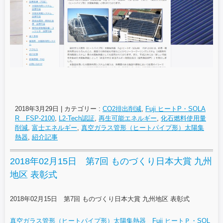
2018年3月29日
|
カテゴリー :
CO2排出削減
,
Fuji ヒートP・SOLA
R FSP-2100
,
L2-Tech認証
,
再生可能エネルギー
,
化石燃料使用量
削減
,
富士エネルギー
,
真空ガラス管形（ヒートパイプ形）太陽集
熱器
,
紹介記事
2018年02月15日 第7回 ものづくり日本大賞 九州
地区 表彰式
2018年02月15日 第7回 ものづくり日本大賞 九州地区 表彰式
真空ガラス管形（ヒートパイプ形）太陽集熱器 Fuji ヒートＰ・SOL