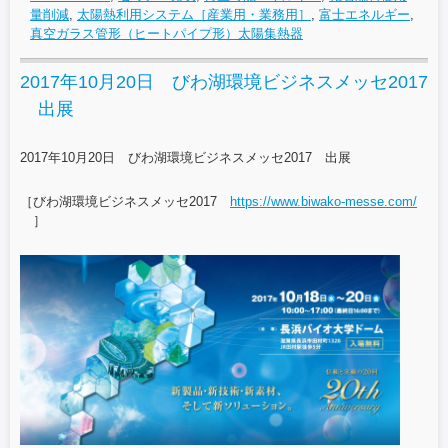
量削減
,
太陽熱利用システム［産業用・業務用］
,
富士エネルギー
,
真空ガラス管形（ヒートパイプ形）太陽集熱器
2017年10月20日 びわ湖環境ビジネスメッセ2017
出展
2017年10月20日 びわ湖環境ビジネスメッセ2017 出展
［びわ湖環境ビジネスメッセ2017
https://www.biwako-messe.com/
］