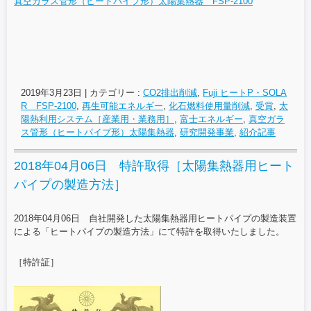
真空ガラス管形（ヒートパイプ形）太陽集熱器 FSP-2100
2019年3月23日
|
カテゴリー :
CO2排出削減
,
Fuji ヒートP・SOLA
R FSP-2100
,
再生可能エネルギー
,
化石燃料使用量削減
,
受賞
,
太
陽熱利用システム［産業用・業務用］
,
富士エネルギー
,
真空ガラ
ス管形（ヒートパイプ形）太陽集熱器
,
研究開発事業
,
紹介記事
2018年04月06日 特許取得［太陽集熱器用ヒート
パイプの製造方法］
2018年04月06日 自社開発した太陽集熱器用ヒートパイプの製造装置
による「ヒートパイプの製造方法」にて特許を取得いたしました。
［特許証］