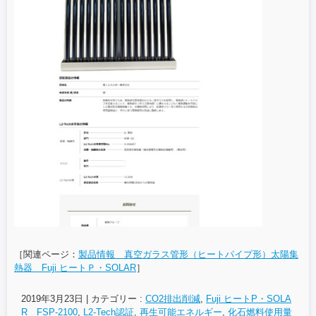
［関連ページ：
製品情報 真空ガラス管形（ヒートパイプ形）太陽集
熱器 Fuji ヒートＰ・SOLAR
］
2019年3月23日
|
カテゴリー :
CO2排出削減
,
Fuji ヒートP・SOLA
R FSP-2100
,
L2-Tech認証
,
再生可能エネルギー
,
化石燃料使用量