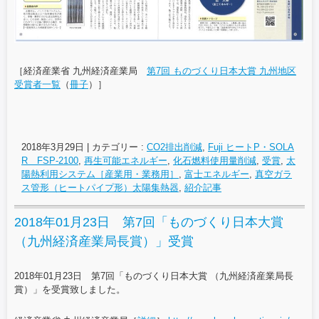
［経済産業省 九州経済産業局
第7回 ものづくり日本大賞 九州地区
受賞者一覧
（
冊子
）］
2018年3月29日
|
カテゴリー :
CO2排出削減
,
Fuji ヒートP・SOLA
R FSP-2100
,
再生可能エネルギー
,
化石燃料使用量削減
,
受賞
,
太
陽熱利用システム［産業用・業務用］
,
富士エネルギー
,
真空ガラ
ス管形（ヒートパイプ形）太陽集熱器
,
紹介記事
2018年01月23日 第7回「ものづくり日本大賞
（九州経済産業局長賞）」受賞
2018年01月23日 第7回「ものづくり日本大賞 （九州経済産業局長
賞）」を受賞致しました。