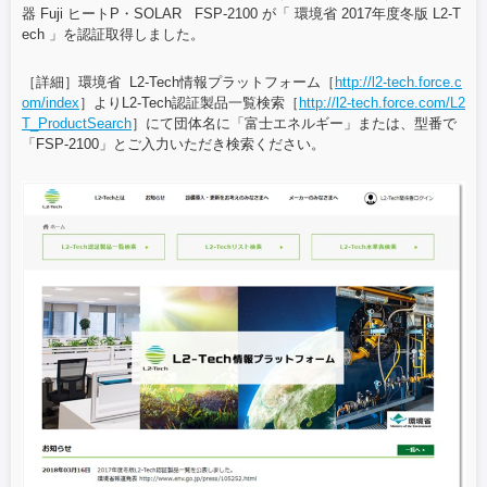
器 Fuji ヒートP・SOLAR FSP-2100 が「 環境省 2017年度冬版 L2-T
ech 」を認証取得しました。
［詳細］環境省 L2-Tech情報プラットフォーム［
http://l2-tech.force.c
om/index
］よりL2-Tech認証製品一覧検索［
http://l2-tech.force.com/L2
T_ProductSearch
］にて団体名に「富士エネルギー」または、型番で
「FSP-2100」とご入力いただき検索ください。