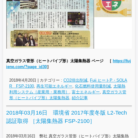
真空ガラス管形（ヒートパイプ形）太陽集熱器 ページ ［
https://fuj
iene.com/?page_id30
］
2018年4月20日
|
カテゴリー :
CO2排出削減
,
Fuji ヒートP・SOLA
R FSP-2100
,
再生可能エネルギー
,
化石燃料使用量削減
,
太陽熱
利用システム［産業用・業務用］
,
富士エネルギー
,
真空ガラス管
形（ヒートパイプ形）太陽集熱器
,
紹介記事
2018年03月16日 環境省 2017年度冬版 L2-Tech
認証取得 ［太陽集熱器 FSP-2100］
2018年03月16日 弊社 真空ガラス管形（ヒートパイプ形）太陽集熱