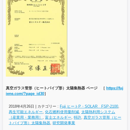
真空ガラス管形（ヒートパイプ形）太陽集熱器 ページ ［
https://fuj
iene.com/?page_id30
］
2018年4月26日
|
カテゴリー :
Fuji ヒートP・SOLAR FSP-2100
,
再生可能エネルギー
,
化石燃料使用量削減
,
太陽熱利用システム
［産業用・業務用］
,
富士エネルギー
,
特許
,
真空ガラス管形（ヒー
トパイプ形）太陽集熱器
,
研究開発事業