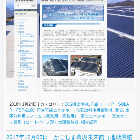
2018年1月24日
|
カテゴリー :
CO2排出削減
,
Fuji ヒートP・SOLA
R FSP-2100
,
再生可能エネルギー
,
化石燃料使用量削減
,
受賞
,
太
陽熱利用システム［産業用・業務用］
,
富士エネルギー
,
真空ガラ
ス管形（ヒートパイプ形）太陽集熱器
,
紹介記事
2017年12月05日 かごしま環境未来館（地球温暖