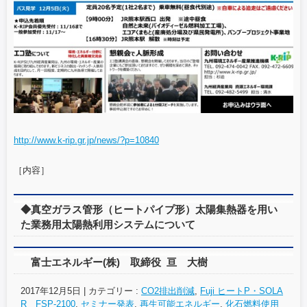
http://www.k-rip.gr.jp/news/?p=10840
［内容］
◆真空ガラス管形（ヒートパイプ形）太陽集熱器を用い
た業務用太陽熱利用システムについて
富士エネルギー(株) 取締役 亘 大樹
2017年12月5日
|
カテゴリー :
CO2排出削減
,
Fuji ヒートP・SOLA
R FSP-2100
,
セミナー発表
,
再生可能エネルギー
,
化石燃料使用