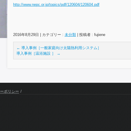
http://www.nepc.or.jp/topics/pdf/120604/120604.pdf
2016年8月29日
|
カテゴリー :
未分類
|
投稿者 : fujiene
←
導入事例［一般家庭向け太陽熱利用システム］
導入事例［温浴施設 ］
→
ーポリシー