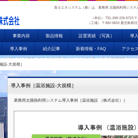
富士エネシステム（株）は、業務用 太陽熱利用システ
（本社）
TEL.
099-226-6723
〒
（工場）
〒892-0833 鹿児
事業内容
製品情報
設置実績 ［写真］
導
導入事例
紹介記事
新着情報・FAQ
アクセ
施設-大規模］
導入事例［温浴施設-大規模］
業務用太陽熱利用システム導入事例［温浴施設 （株式会社）］