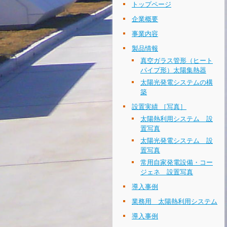
トップページ
企業概要
事業内容
製品情報
真空ガラス管形（ヒート
パイプ形）太陽集熱器
太陽光発電システムの構
築
設置実績 ［写真］
太陽熱利用システム 設
置写真
太陽光発電システム 設
置写真
常用自家発電設備・コー
ジェネ 設置写真
導入事例
業務用 太陽熱利用システム
導入事例