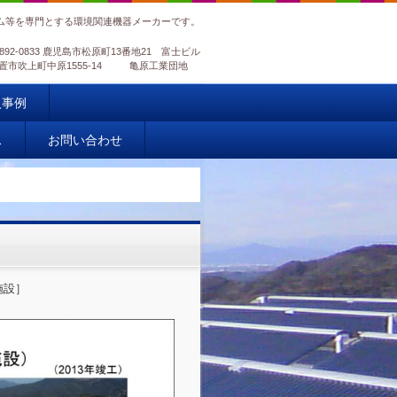
ム等を専門とする環境関連機器メーカーです。
892-0833 鹿児島市松原町13番地21 富士ビル
島県日置市吹上町中原1555-14 亀原工業団地
入事例
ス
お問い合わせ
施設］