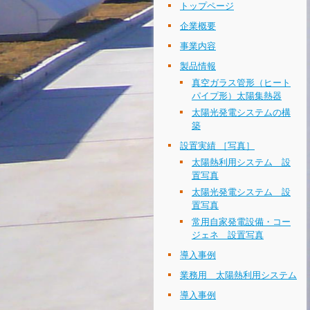
トップページ
企業概要
事業内容
製品情報
真空ガラス管形（ヒート
パイプ形）太陽集熱器
太陽光発電システムの構
築
設置実績 ［写真］
太陽熱利用システム 設
置写真
太陽光発電システム 設
置写真
常用自家発電設備・コー
ジェネ 設置写真
導入事例
業務用 太陽熱利用システム
導入事例