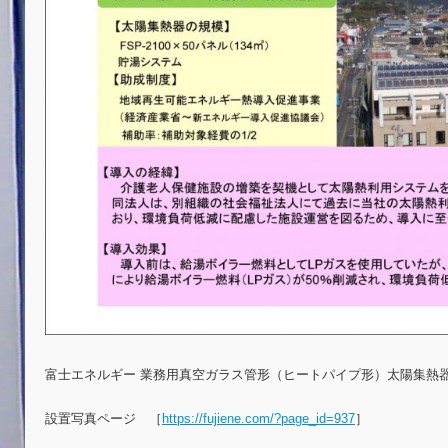
富士エネルギー 業務用真空ガラス管形（ヒートパイプ形）太陽集熱器 F
設置写真ページ ［
https://fujiene.com/?page_id=937
］