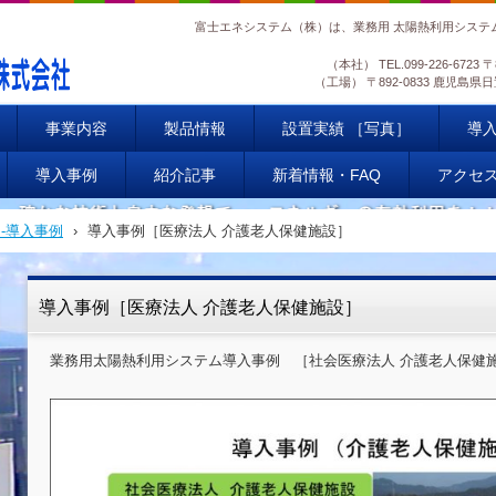
富士エネシステム（株）は、業務用 太陽熱利用システ
（本社）
TEL.
099-226-6723
〒
（工場）
〒892-0833 鹿児
事業内容
製品情報
設置実績 ［写真］
導
導入事例
紹介記事
新着情報・FAQ
アクセ
-導入事例
›
導入事例［医療法人 介護老人保健施設］
導入事例［医療法人 介護老人保健施設］
業務用太陽熱利用システム導入事例 ［社会医療法人 介護老人保健