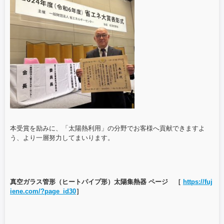
本受賞を励みに、「太陽熱利用」の分野でお客様へ貢献できますよ
う、より一層努力してまいります。
真空ガラス管形（ヒートパイプ形）太陽集熱器 ページ ［
https://fuj
iene.com/?page_id30
］