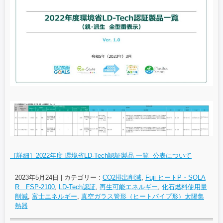
［詳細］2022年度 環境省LD-Tech認証製品 一覧 公表について
2023年5月24日
|
カテゴリー :
CO2排出削減
,
Fuji ヒートP・SOLA
R FSP-2100
,
LD-Tech認証
,
再生可能エネルギー
,
化石燃料使用量
削減
,
富士エネルギー
,
真空ガラス管形（ヒートパイプ形）太陽集
熱器