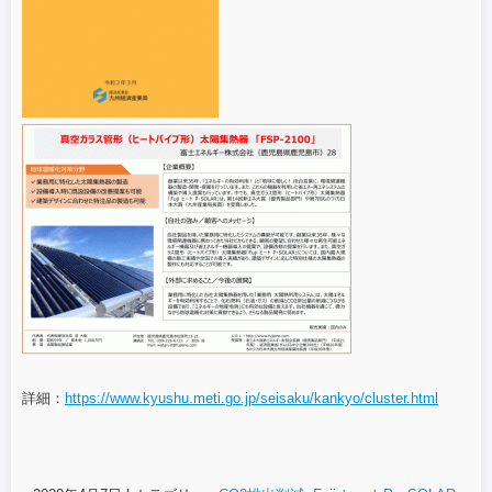
詳細：
https://www.kyushu.meti.go.jp/seisaku/kankyo/cluster.html