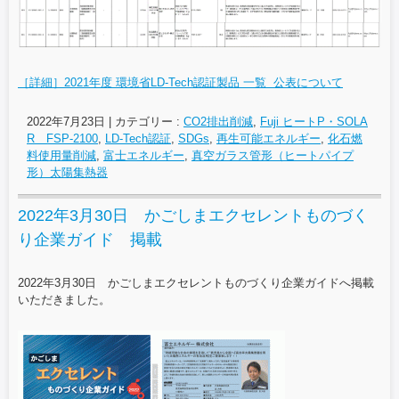
［詳細］2021年度 環境省LD-Tech認証製品 一覧 公表について
2022年7月23日
|
カテゴリー :
CO2排出削減
,
Fuji ヒートP・SOLA
R FSP-2100
,
LD-Tech認証
,
SDGs
,
再生可能エネルギー
,
化石燃
料使用量削減
,
富士エネルギー
,
真空ガラス管形（ヒートパイプ
形）太陽集熱器
2022年3月30日 かごしまエクセレントものづく
り企業ガイド 掲載
2022年3月30日 かごしまエクセレントものづくり企業ガイドへ掲載
いただきました。