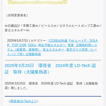
［共同受賞者名］
㈱日建設計 / 常磐工業㈱ / ピーエス㈱ / ゼネラルヒートポンプ工業㈱ /
富士エネルギー㈱
2025年5月27日
|
カテゴリー :
CO2排出削減
,
Fuji ヒートP・SOLA
R FSP-2100
,
SDGs
,
再生可能エネルギー
,
受賞
,
太陽熱利用シス
テム［産業用・業務用］
,
富士エネルギー
,
真空ガラス管形（ヒー
トパイプ形）太陽集熱器
2025年3月25日 環境省 2024年度 LD-Tech 認
証 取得（太陽集熱器）
2025年3月25日 環境省 2024年度 LD-Tech 認証 取得（太陽集熱
器）致しました。
（
環境省LD-Techより
）