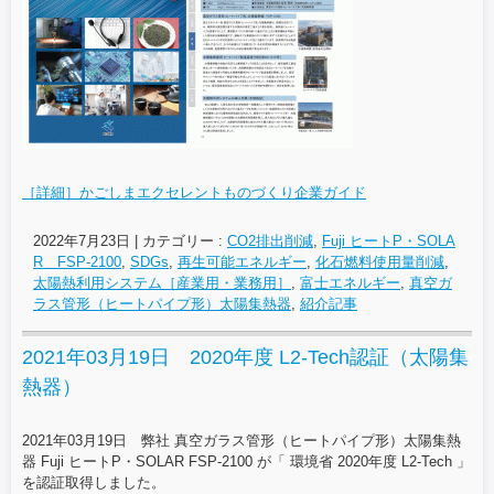
［詳細］かごしまエクセレントものづくり企業ガイド
2022年7月23日
|
カテゴリー :
CO2排出削減
,
Fuji ヒートP・SOLA
R FSP-2100
,
SDGs
,
再生可能エネルギー
,
化石燃料使用量削減
,
太陽熱利用システム［産業用・業務用］
,
富士エネルギー
,
真空ガ
ラス管形（ヒートパイプ形）太陽集熱器
,
紹介記事
2021年03月19日 2020年度 L2-Tech認証（太陽集
熱器）
2021年03月19日 弊社 真空ガラス管形（ヒートパイプ形）太陽集熱
器 Fuji ヒートP・SOLAR FSP-2100 が「 環境省 2020年度 L2-Tech 」
を認証取得しました。