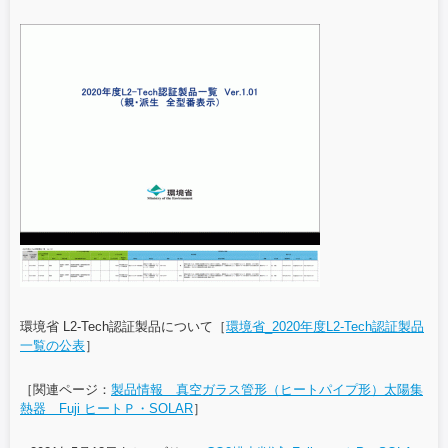
環境省 L2-Tech認証製品について［
環境省_2020年度L2-Tech認証製品
一覧の公表
］
［関連ページ：
製品情報 真空ガラス管形（ヒートパイプ形）太陽集
熱器 Fuji ヒートＰ・SOLAR
］