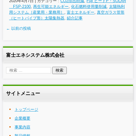
2020年4月7日
|
カテゴリー :
CO2排出削減
,
Fuji ヒートP・SOLAR
FSP-2100
,
再生可能エネルギー
,
化石燃料使用量削減
,
太陽熱利
用システム［産業用・業務用］
,
富士エネルギー
,
真空ガラス管形
（ヒートパイプ形）太陽集熱器
,
紹介記事
←
以前の投稿
富士エネシステム株式会社
サイトメニュー
トップページ
企業概要
事業内容
製品情報