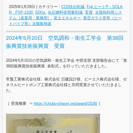
2025年1月29日
|
カテゴリー :
CO2排出削減
,
Fuji ヒートP・SOLA
R FSP-2100
,
SDGs
,
化石燃料使用量削減
,
受賞
,
太陽熱利用シス
テム［産業用・業務用］
,
富士エネルギー
,
真空ガラス管形（ヒー
トパイプ形）太陽集熱器
2024年5月20日 空気調和・衛生工学会 第38回
振興賞技術振興賞 受賞
2024年5月15日の空気調和・衛生工学会 中部支部 支部報告会にて「第
38回振興賞技術振興賞 表彰式」を行っていただきました。
常盤工業株式会社様、株式会社 日建設計様、ピーエス株式会社様、ゼ
ネラルヒートポンプ工業株式会社様と共同受賞させていただきまし
た。
［ 受賞概要 ⇒
https://chubu-shasej.org/award/1526/
］