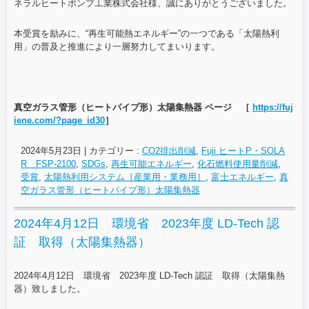
ネラルヒートポンプ工業株式会社様、誠にありがとうございました。
本受賞を励みに、“再生可能熱エネルギー”の一つである「太陽熱利
用」の普及と推進により一層努力してまいります。
真空ガラス管形（ヒートパイプ形）太陽集熱器 ページ ［
https://fuj
iene.com/?page_id30
］
2024年5月23日
|
カテゴリー :
CO2排出削減
,
Fuji ヒートP・SOLA
R FSP-2100
,
SDGs
,
再生可能エネルギー
,
化石燃料使用量削減
,
受賞
,
太陽熱利用システム［産業用・業務用］
,
富士エネルギー
,
真
空ガラス管形（ヒートパイプ形）太陽集熱器
2024年4月12日 環境省 2023年度 LD-Tech 認
証 取得（太陽集熱器）
2024年4月12日 環境省 2023年度 LD-Tech 認証 取得（太陽集熱
器）致しました。