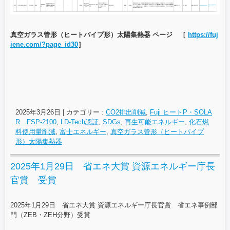
真空ガラス管形（ヒートパイプ形）太陽集熱器 ページ ［
https://fuj
iene.com/?page_id30
］
2025年3月26日
|
カテゴリー :
CO2排出削減
,
Fuji ヒートP・SOLA
R FSP-2100
,
LD-Tech認証
,
SDGs
,
再生可能エネルギー
,
化石燃
料使用量削減
,
富士エネルギー
,
真空ガラス管形（ヒートパイプ
形）太陽集熱器
2025年1月29日 省エネ大賞 資源エネルギー庁長
官賞 受賞
2025年1月29日 省エネ大賞 資源エネルギー庁長官賞 省エネ事例部
門（ZEB・ZEH分野）受賞